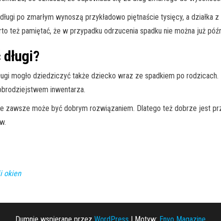
ługi po zmarłym wynoszą przykładowo piętnaście tysięcy, a działka z 
arto też pamiętać, że w przypadku odrzucenia spadku nie można już późn
 długi?
długi mogło dziedziczyć także dziecko wraz ze spadkiem po rodzicach.
obrodziejstwem inwentarza.
ie zawsze może być dobrym rozwiązaniem. Dlatego też dobrze jest pr
w.
i okien
Dumnie wspierane przez
WordPress
|
Motyw:
Envo Magazine