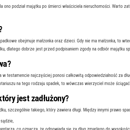
a ono podział majątku po śmierci właściciela nieruchomości. Warto zat
?
adkowe obejmuje małżonka oraz dzieci. Gdy nie ma małżonka, to wtedy
dku, dlatego dobrze jest przed podpisaniem zgody na odbiór majątku spr
wa?
na w testamencie najczęściej ponosi całkowitą odpowiedzialność za dług
notariuszu na tego rodzaju spadek, to wówczas wierzyciel może ściągać
tóry jest zadłużony?
dku, szczególnie takiego, który zawiera długi. Między innymi prawo spa
 sądzie,
entarza, co oznacza, że odpowiada się za dług zmarłego do wysokości