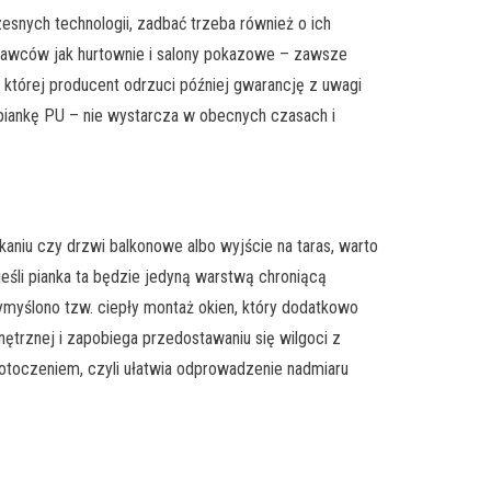
nych technologii, zadbać trzeba również o ich
edawców jak hurtownie i salony pokazowe – zawsze
 której producent odrzuci później gwarancję z uwagi
 piankę PU – nie wystarcza w obecnych czasach i
aniu czy drzwi balkonowe albo wyjście na taras, warto
jeśli pianka ta będzie jedyną warstwą chroniącą
wymyślono tzw. ciepły montaż okien, który dodatkowo
ętrznej i zapobiega przedostawaniu się wilgoci z
 otoczeniem, czyli ułatwia odprowadzenie nadmiaru