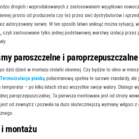
ardzo drogich i wyprodukowanych z zastosowaniem wyjątkowo nowoczes
kiennej prosto od producenta czy też przez sieć dystrybutorów i sprz
ez autoryzowany serwis. W ten sposób łatwo uniknąć można sytuacji, w
,
czyli zastosowanie tylko jednej podstawowej warstwy izolacji przez
ały.
śmy paroszczelne i paroprzepuszczalne
o dziś dzień w montażu stolarki okiennej. Czy będzie to okno w mieszk
Termoizolacja pianką
poliuretanową spełnia te surowe standardy, ale 
n temperatur – po kilku latach straci wszystkie swoje walory. Dlatego 
ednej paroprzepuszczalnej. Ta pierwsza montowana jest od strony wewn
jest od zewnątrz i pozwala na dużo skuteczniejszą wymianę wilgoci z
rznego.
 i montażu