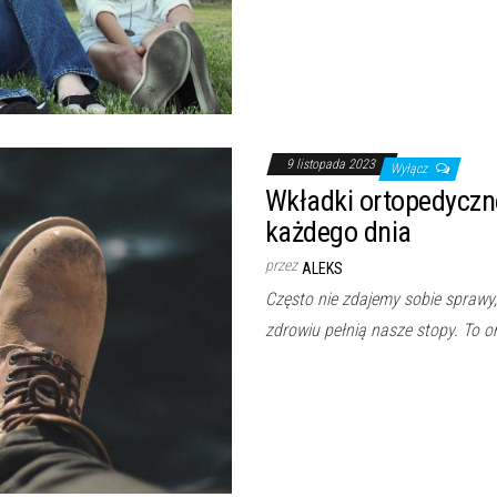
9 listopada 2023
Wyłącz
Wkładki ortopedyczn
każdego dnia
przez
ALEKS
Często nie zdajemy sobie sprawy
zdrowiu pełnią nasze stopy. To 