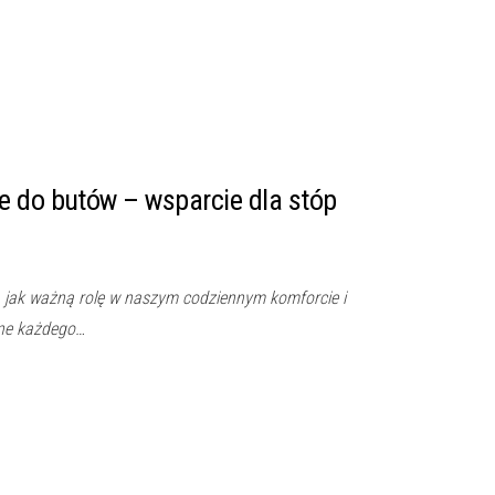
e do butów – wsparcie dla stóp
, jak ważną rolę w naszym codziennym komforcie i
one każdego…