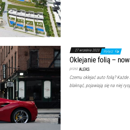
27 września 2023
Wyłącz
Oklejanie folią – no
przez
ALEKS
Czemu oklejać auto folią? Każde 
blaknąć, pojawiają się na niej rys