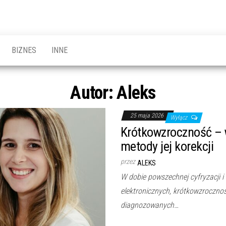
BIZNES
INNE
Autor:
Aleks
25 maja 2026
Wyłącz
Krótkowzroczność – w
metody jej korekcji
przez
ALEKS
W dobie powszechnej cyfryzacji 
elektronicznych, krótkowzroczność
diagnozowanych…