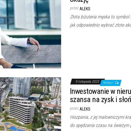
przez
ALEKS
Złota biżuteria męska to symbol s
jak odpowiednio wybrać złote akc
9 listopada 2023
Wyłącz
Inwestowanie w nier
szansa na zysk i słoń
przez
ALEKS
Hiszpania, z jej malowniczymi kr
do spędzania czasu na świeżym p