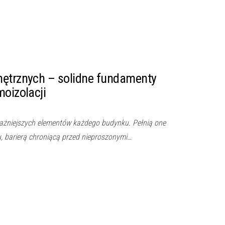
nętrznych – solidne fundamenty
moizolacji
ważniejszych elementów każdego budynku. Pełnią one
u, barierą chroniącą przed nieproszonymi…