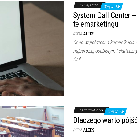
25 maja 2026
Wyłącz
System Call Center –
telemarketingu
przez
ALEKS
Choć współczesna komunikacja ew
najbardziej osobistym i skuteczn
Call…
23 grudnia 2024
Wyłącz
Dlaczego warto pójść
przez
ALEKS