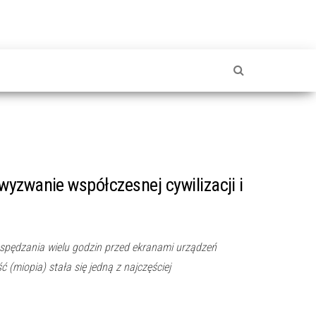
yzwanie współczesnej cywilizacji i
i spędzania wielu godzin przed ekranami urządzeń
 (miopia) stała się jedną z najczęściej