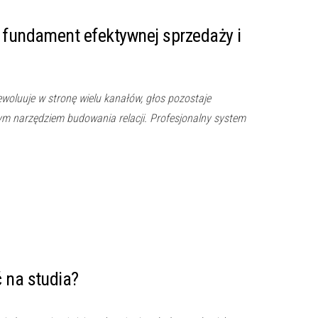
 fundament efektywnej sprzedaży i
oluuje w stronę wielu kanałów, głos pozostaje
ym narzędziem budowania relacji. Profesjonalny system
 na studia?