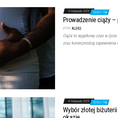
9 listopada 2023
Wyłącz
Prowadzenie ciąży – 
przez
ALEKS
Ciąża to wyjątkowy czas w życiu k
oraz koniecznością zapewnienia 
9 listopada 2023
Wyłącz
Wybór złotej biżuteri
okazję