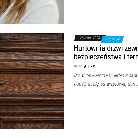
25 maja 2026
Wyłącz
Hurtownia drzwi zew
bezpieczeństwa i ter
przez
ALEKS
Drzwi zewnętrzne to jeden z naj
potrójną rolę: są wizytówką dom