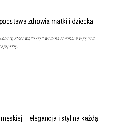
podstawa zdrowia matki i dziecka
obiety, który wiąże się z wieloma zmianami w jej ciele
najlepszej…
i męskiej – elegancja i styl na każdą