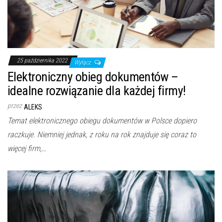
25 października 2022
Wyłącz
Elektroniczny obieg dokumentów –
idealne rozwiązanie dla każdej firmy!
przez
ALEKS
Temat elektronicznego obiegu dokumentów w Polsce dopiero
raczkuje. Niemniej jednak, z roku na rok znajduje się coraz to
więcej firm,…