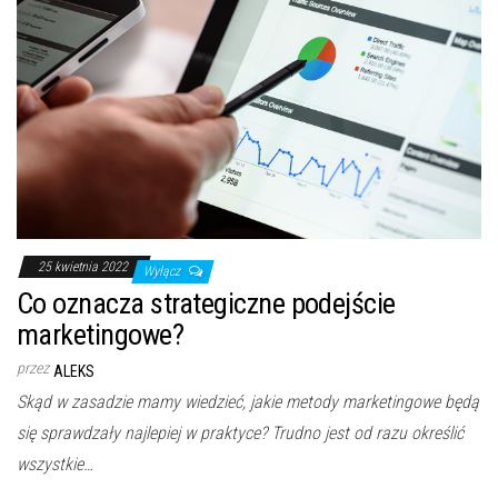
25 kwietnia 2022
Wyłącz
Co oznacza strategiczne podejście
marketingowe?
przez
ALEKS
Skąd w zasadzie mamy wiedzieć, jakie metody marketingowe będą
się sprawdzały najlepiej w praktyce? Trudno jest od razu określić
wszystkie…