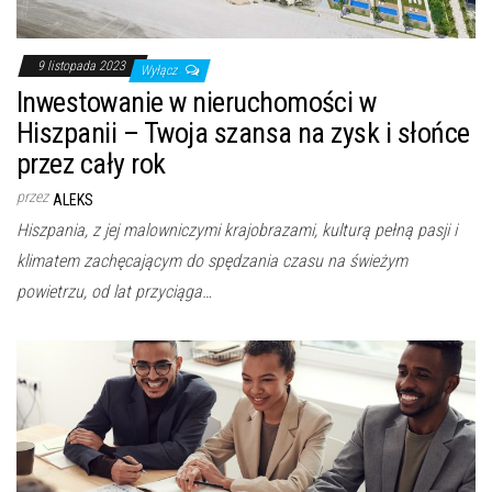
9 listopada 2023
Wyłącz
Inwestowanie w nieruchomości w
Hiszpanii – Twoja szansa na zysk i słońce
przez cały rok
przez
ALEKS
Hiszpania, z jej malowniczymi krajobrazami, kulturą pełną pasji i
klimatem zachęcającym do spędzania czasu na świeżym
powietrzu, od lat przyciąga…